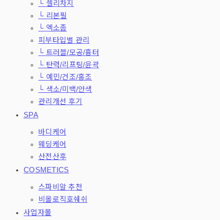
└ 셀리차지
└ 리본필
└ 엑소좀
피부타입별 관리
└ 트러블/모공/흉터
└ 탄력/리프팅/윤곽
└ 예민/건조/홍조
└ 색소/미백/안색
관리개선 후기
SPA
바디케어
웨딩케어
산전산후
COSMETICS
스파비알 추천
비올로직호쉐쉬
사업자몰