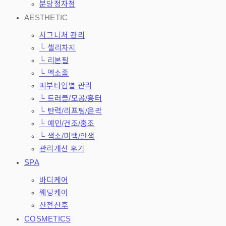
분당정자점
AESTHETIC
시그니처 관리
└ 셀리차지
└ 리본필
└ 엑소좀
피부타입별 관리
└ 트러블/모공/흉터
└ 탄력/리프팅/윤곽
└ 예민/건조/홍조
└ 색소/미백/안색
관리개선 후기
SPA
바디케어
웨딩케어
산전산후
COSMETICS