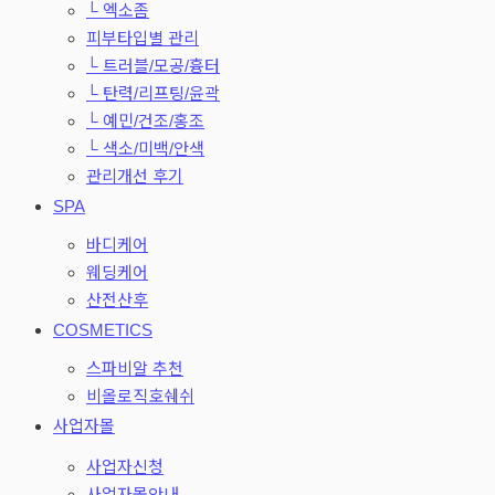
└ 엑소좀
피부타입별 관리
└ 트러블/모공/흉터
└ 탄력/리프팅/윤곽
└ 예민/건조/홍조
└ 색소/미백/안색
관리개선 후기
SPA
바디케어
웨딩케어
산전산후
COSMETICS
스파비알 추천
비올로직호쉐쉬
사업자몰
사업자신청
사업자몰안내