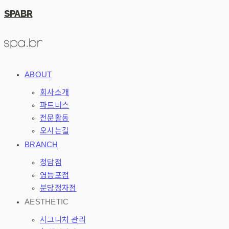
SPABR
ABOUT
회사소개
파트너스
전문활동
오시는길
BRANCH
청담점
영등포점
분당정자점
AESTHETIC
시그니처 관리