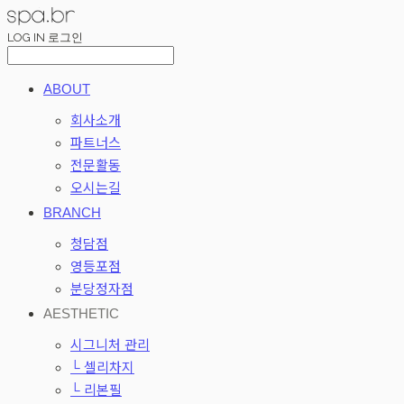
LOG IN
로그인
ABOUT
회사소개
파트너스
전문활동
오시는길
BRANCH
청담점
영등포점
분당정자점
AESTHETIC
시그니처 관리
└ 셀리차지
└ 리본필