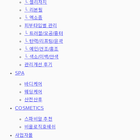
└ 셀리차지
└ 리본필
└ 엑소좀
피부타입별 관리
└ 트러블/모공/흉터
└ 탄력/리프팅/윤곽
└ 예민/건조/홍조
└ 색소/미백/안색
관리개선 후기
SPA
바디케어
웨딩케어
산전산후
COSMETICS
스파비알 추천
비올로직호쉐쉬
사업자몰