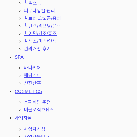
└ 엑소좀
피부타입별 관리
└ 트러블/모공/흉터
└ 탄력/리프팅/윤곽
└ 예민/건조/홍조
└ 색소/미백/안색
관리개선 후기
SPA
바디케어
웨딩케어
산전산후
COSMETICS
스파비알 추천
비올로직호쉐쉬
사업자몰
사업자신청
사업자몰안내