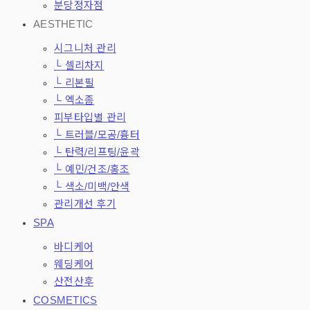
분당정자점
AESTHETIC
시그니처 관리
└ 셀리차지
└ 리본필
└ 엑소좀
피부타입별 관리
└ 트러블/모공/흉터
└ 탄력/리프팅/윤곽
└ 예민/건조/홍조
└ 색소/미백/안색
관리개선 후기
SPA
바디케어
웨딩케어
산전산후
COSMETICS