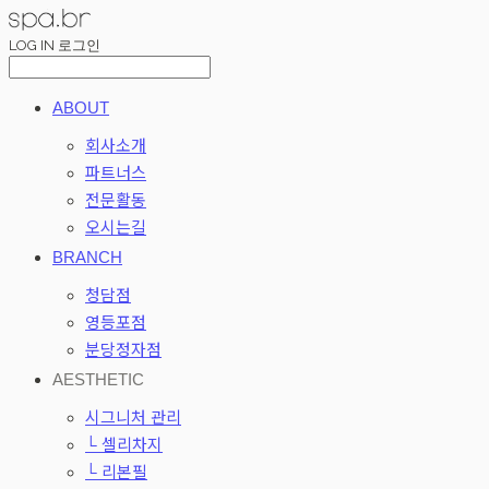
LOG IN
로그인
ABOUT
회사소개
파트너스
전문활동
오시는길
BRANCH
청담점
영등포점
분당정자점
AESTHETIC
시그니처 관리
└ 셀리차지
└ 리본필