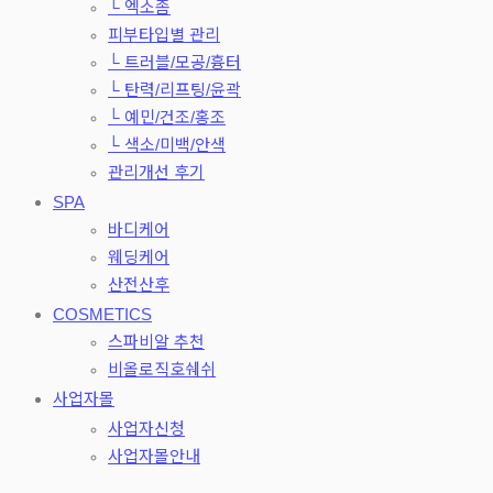
└ 엑소좀
피부타입별 관리
└ 트러블/모공/흉터
└ 탄력/리프팅/윤곽
└ 예민/건조/홍조
└ 색소/미백/안색
관리개선 후기
SPA
바디케어
웨딩케어
산전산후
COSMETICS
스파비알 추천
비올로직호쉐쉬
사업자몰
사업자신청
사업자몰안내