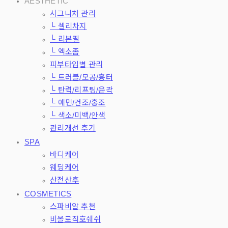
AESTHETIC
시그니처 관리
└ 셀리차지
└ 리본필
└ 엑소좀
피부타입별 관리
└ 트러블/모공/흉터
└ 탄력/리프팅/윤곽
└ 예민/건조/홍조
└ 색소/미백/안색
관리개선 후기
SPA
바디케어
웨딩케어
산전산후
COSMETICS
스파비알 추천
비올로직호쉐쉬