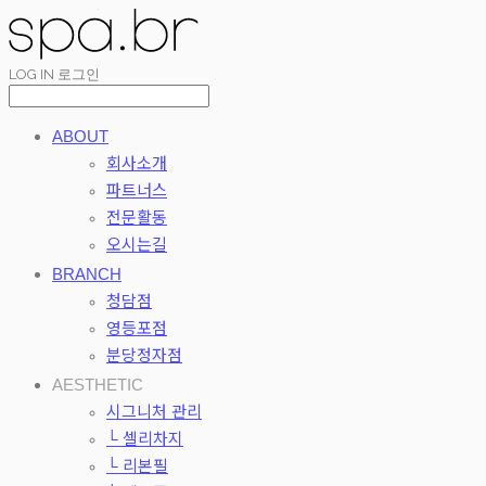
LOG IN
로그인
ABOUT
회사소개
파트너스
전문활동
오시는길
BRANCH
청담점
영등포점
분당정자점
AESTHETIC
시그니처 관리
└ 셀리차지
└ 리본필