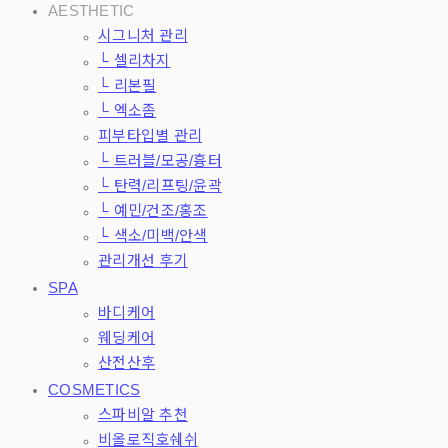
AESTHETIC
시그니처 관리
└ 셀리차지
└ 리본필
└ 엑소좀
피부타입별 관리
└ 트러블/모공/흉터
└ 탄력/리프팅/윤곽
└ 예민/건조/홍조
└ 색소/미백/안색
관리개선 후기
SPA
바디케어
웨딩케어
산전산후
COSMETICS
스파비알 추천
비올로직호쉐쉬