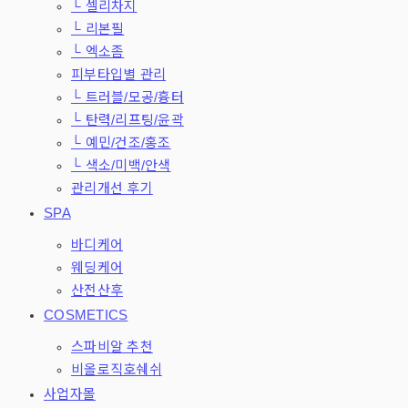
└ 셀리차지
└ 리본필
└ 엑소좀
피부타입별 관리
└ 트러블/모공/흉터
└ 탄력/리프팅/윤곽
└ 예민/건조/홍조
└ 색소/미백/안색
관리개선 후기
SPA
바디케어
웨딩케어
산전산후
COSMETICS
스파비알 추천
비올로직호쉐쉬
사업자몰