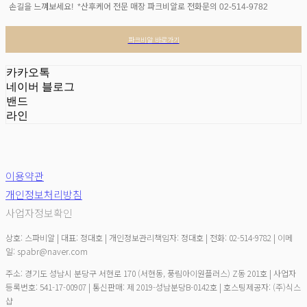
손길을 느껴보세요! *산후케어 전문 매장 파크비알로 전화문의 02-514-9782
파크비알 바로가기
카카오톡
네이버 블로그
밴드
라인
이용약관
개인정보처리방침
사업자정보확인
상호: 스파비알 | 대표: 정대호 | 개인정보관리책임자: 정대호 | 전화: 02-514-9782 | 이메
일: spabr@naver.com
주소: 경기도 성남시 분당구 서현로 170 (서현동, 풍림아이원플러스) Z동 201호 | 사업자
등록번호:
541-17-00907
| 통신판매:
제 2019-성남분당B-0142호
| 호스팅제공자: (주)식스
샵