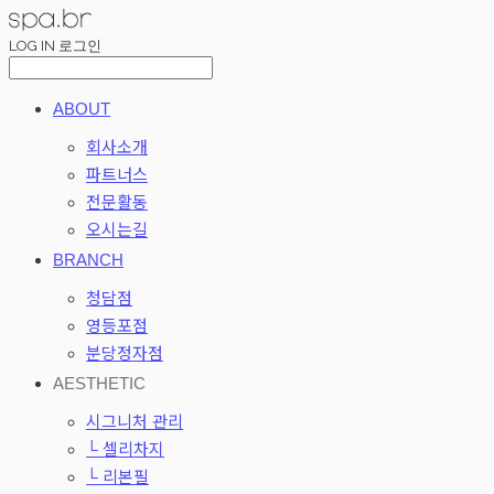
LOG IN
로그인
ABOUT
회사소개
파트너스
전문활동
오시는길
BRANCH
청담점
영등포점
분당정자점
AESTHETIC
시그니처 관리
└ 셀리차지
└ 리본필