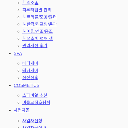
└ 엑소좀
피부타입별 관리
└ 트러블/모공/흉터
└ 탄력/리프팅/윤곽
└ 예민/건조/홍조
└ 색소/미백/안색
관리개선 후기
SPA
바디케어
웨딩케어
산전산후
COSMETICS
스파비알 추천
비올로직호쉐쉬
사업자몰
사업자신청
사업자몰안내