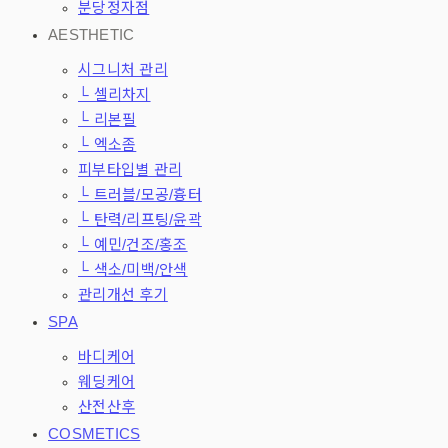
분당정자점
AESTHETIC
시그니처 관리
└ 셀리차지
└ 리본필
└ 엑소좀
피부타입별 관리
└ 트러블/모공/흉터
└ 탄력/리프팅/윤곽
└ 예민/건조/홍조
└ 색소/미백/안색
관리개선 후기
SPA
바디케어
웨딩케어
산전산후
COSMETICS